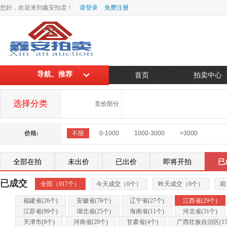
您好，欢迎来到鑫安拍卖！
请登录
免费注册
导航、推荐
首页
拍卖中心
选择分类
竞价部分
价格:
不限
0-1000
1000-3000
>3000
全部在拍
未出价
已出价
即将开拍
已
已成交
全部（
917
个）
今天成交（
0
个）
昨天成交（
0
个）
前
福建省(
26
个)
安徽省(
78
个)
辽宁省(
27
个)
江西省(
29
个)
江苏省(
99
个)
湖北省(
25
个)
海南省(
11
个)
河北省(
31
个)
天津市(
8
个)
河南省(
29
个)
甘肃省(
4
个)
广西壮族自治区(
1