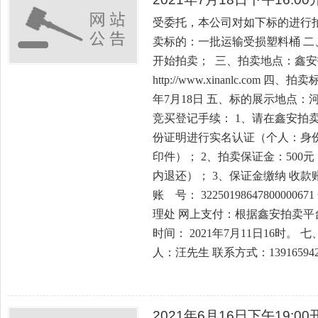
受委托，本公司对如下标的进行
卖标的：一批运输受损塑料桶 二、拍
开始拍卖； 三、拍卖地点：鑫
http://www.xinanlc.com 
年7月18日 五、标的展示地点
竞买登记手续： 1、请在鑫安拍
份证明进行实名认证（个人：身
印件）； 2、拍卖保证金：500
内退还）； 3、保证金缴纳 收
账 号： 322501986478000
理处 网上支付：根据鑫安拍卖平
时间： 2021年7月11日16时
人：汪先生 联系方式：139165942
2021年6月16日下午19: