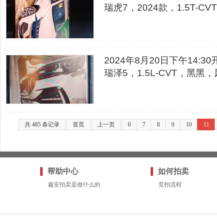
瑞虎7，2024款，1.5T-
2024年8月20日下午14:
瑞泽5，1.5L-CVT，黑
共 485 条记录
首页
上一页
6
7
8
9
10
11
帮助中心
如何拍卖
鑫安拍卖是做什么的
竞拍流程